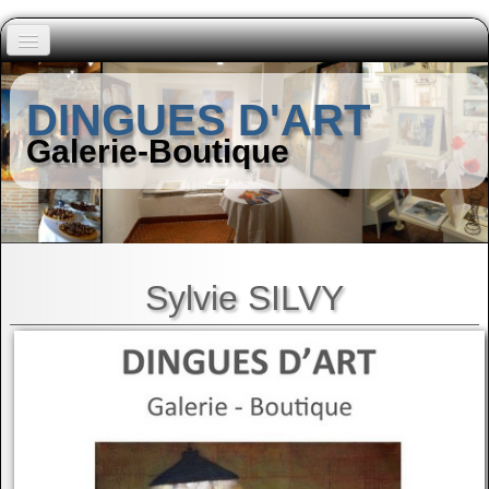
Accueil
DINGUES D'ART
Peintres (A à I)
Galerie-Boutique
▼
Peintres (J à Z)
▼
Autres Artistes
▼
Sylvie SILVY
Contact